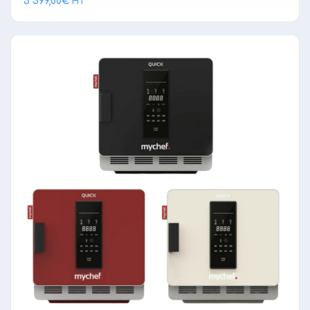
3 399,00
€
HT