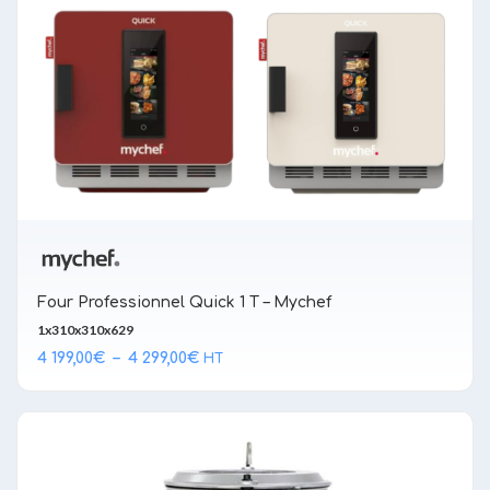
Four Professionnel Quick 1 T – Mychef
1x310x310x629
Plage
4 199,00
€
–
4 299,00
€
HT
de
prix :
4 199,00€
à
4 299,00€