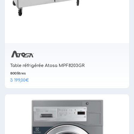
Table réfrigérée Atosa MPF8203GR
800 litres
3 199,00
€