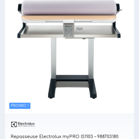
PROMO !
Repasseuse Electrolux myPRO IS1103 – 988703180