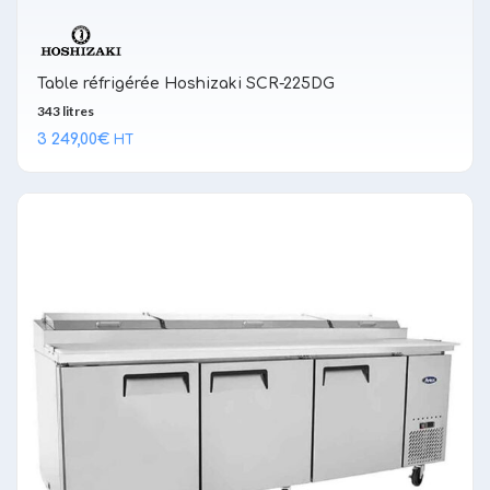
Table réfrigérée Hoshizaki SCR-225DG
343 litres
3 249,00
€
HT