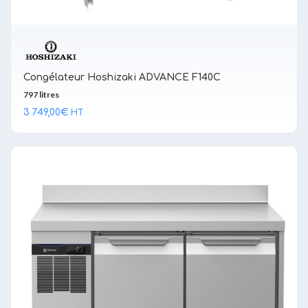
Congélateur Hoshizaki ADVANCE F140C
797 litres
3 749,00
€
HT