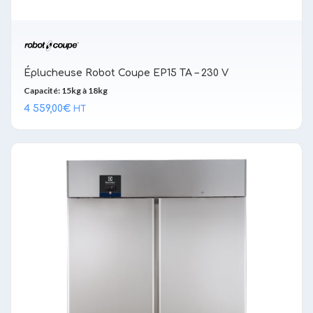
Éplucheuse Robot Coupe EP15 TA – 230 V
Capacité: 15kg à 18kg
4 559,00
€
HT