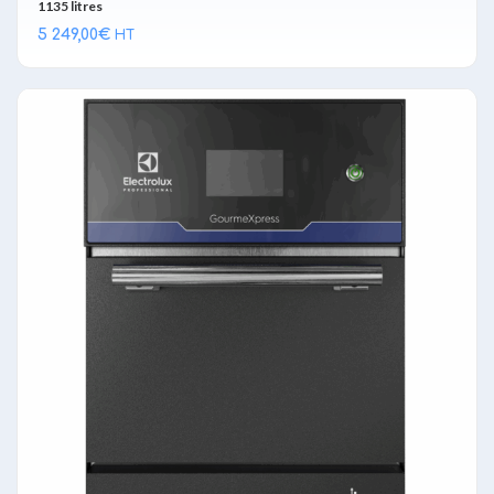
1135 litres
5 249,00
€
HT