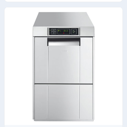
initial
actuel
était :
est :
3 713,00€.
3 190,00€.