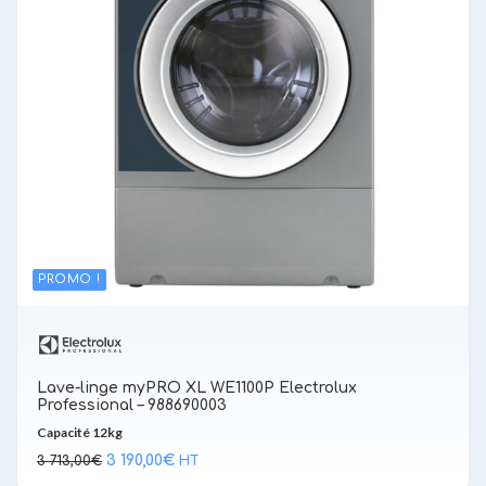
PROMO !
Lave-linge myPRO XL WE1100P Electrolux
Professional – 988690003
Capacité 12kg
Le
Le
3 190,00
€
3 713,00
€
HT
prix
prix