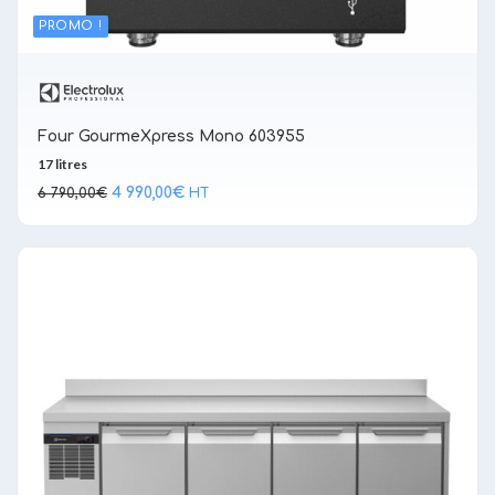
PROMO !
Four GourmeXpress Mono 603955
17 litres
Le
Le
4 990,00
€
6 790,00
€
HT
prix
prix
initial
actuel
était :
est :
6 790,00€.
4 990,00€.