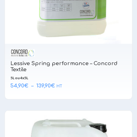
Lessive Spring performance – Concord
Textile
5L ou 4x5L
Plage
54,90
€
–
139,90
€
HT
de
prix :
54,90€
à
139,90€