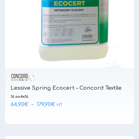
Lessive Spring Ecocert – Concord Textile
5L ou 4x5L
Plage
64,90
€
–
179,90
€
HT
de
prix :
64,90€
à
179,90€