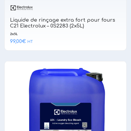
Liquide de rinçage extra fort pour fours
C21 Electrolux – 0S2283 (2x5L)
2x5L
99,00
€
HT