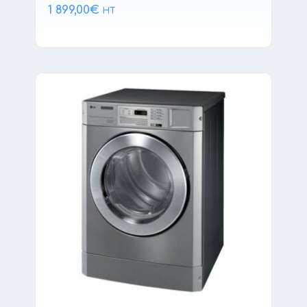
1 899,00
€
HT