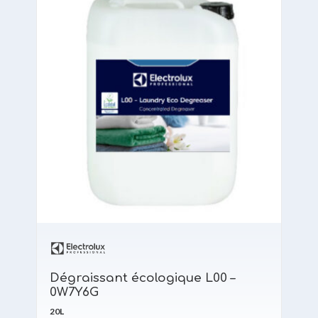
Dégraissant écologique L00 –
0W7Y6G
20L