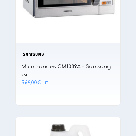
Micro-ondes CM1089A – Samsung
26 L
569,00
€
HT