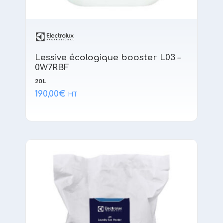
Lessive écologique booster L03 –
0W7RBF
20 L
190,00
€
HT