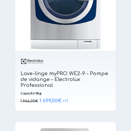
Lave-linge myPRO WE2-9 – Pompe
de vidange – Electrolux
Professional
Capacité 8kg
Le
Le
1 699,00
€
1 966,00
€
HT
prix
prix
initial
actuel
était :
est :
1 966,00€.
1 699,00€.