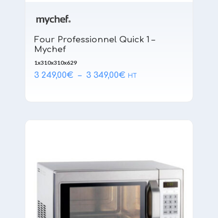
Four Professionnel Quick 1 –
Mychef
1x310x310x629
Plage
3 249,00
€
–
3 349,00
€
HT
de
prix :
3 249,00€
à
3 349,00€