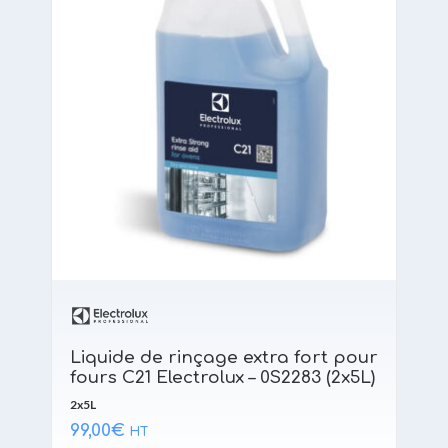
Liquide de rinçage extra fort pour
fours C21 Electrolux – 0S2283 (2x5L)
2x5L
99,00
€
HT