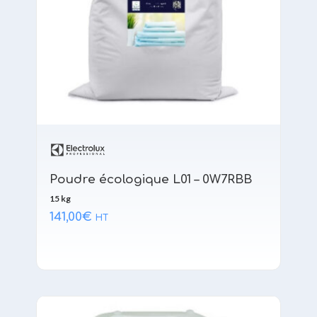
Poudre écologique L01 – 0W7RBB
15 kg
141,00
€
HT