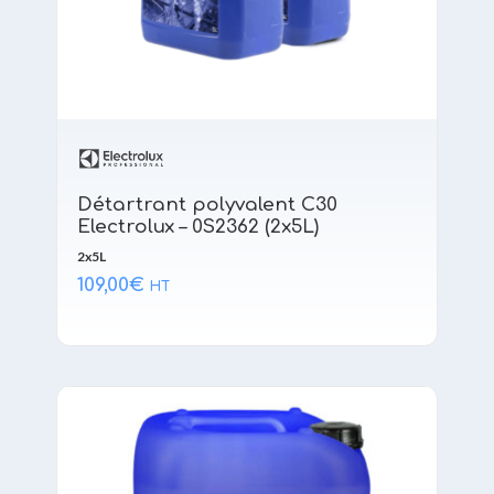
Détartrant polyvalent C30
Electrolux – 0S2362 (2x5L)
2x5L
109,00
€
HT