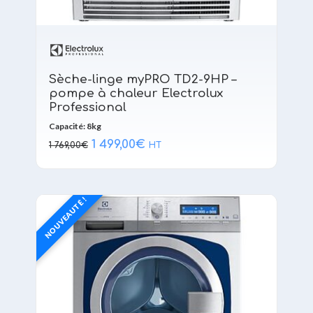
Sèche-linge myPRO TD2-9HP –
pompe à chaleur Electrolux
Professional
Capacité: 8kg
Le
Le
1 499,00
€
1 769,00
€
HT
prix
prix
initial
actuel
était :
est :
1 769,00€.
1 499,00€.
NOUVEAUTÉ !