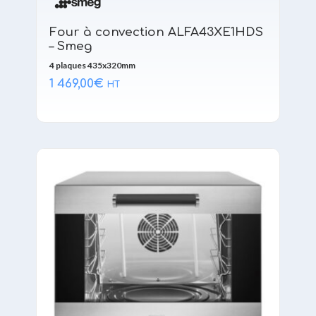
Four à convection ALFA43XE1HDS
– Smeg
4 plaques 435x320mm
1 469,00
€
HT