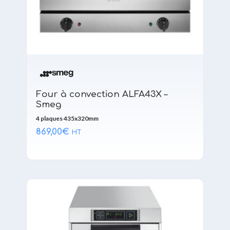
Four à convection ALFA43X –
Smeg
4 plaques 435x320mm
869,00
€
HT