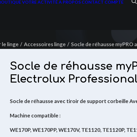
BOUTIQUE
VOTRE ACTIVITÉ
A PROPOS
CONTACT
COMPTE
le linge
Accessoires linge
Socle de réhausse myPRO av
Socle de réhausse myPR
Electrolux Professiona
Socle de réhausse avec tiroir de support corbeille Av
Machine compatible :
WE170P
,
WE170PP
,
WE170V
,
TE1120
,
TE1120P
,
TE1