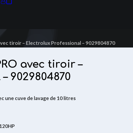
Votre panier est actuellement vide.
ec tiroir – Electrolux Professional – 9029804870
O avec tiroir –
l – 9029804870
ec une cuve de lavage de 10 litres
120HP