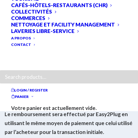
CAFÉS-HÔTELS-RESTAURANTS (CHR)
l’expiration du délai de quatorze (14) jours, une
COLLECTIVITÉS
déclaration, dénuée d’ambigüité dans laquelle il
COMMERCES
NETTOYAGE ET FACILITY MANAGEMENT
exprime sa volonté de se rétracter.
LAVERIES LIBRE-SERVICE
A PROPOS
L’acheteur renvoie les biens par voie postale ou
CONTACT
transporteur dans les 14 jours au plus tard à compter
de la notification de sa rétraction à l’adresse du
RECHERCHE
dépôt d’expédition qui lui sera communiqué par
Easy2Plug.
Easy2Plug réalisera le remboursement lorsque le ou
LOGIN / REGISTER
PANIER
les biens seront réceptionnés et contrôlés.
Votre panier est actuellement vide.
Le remboursement sera effectué par Easy2Plug en
utilisant le même moyen de paiement que celui utilisé
par l’acheteur pour la transaction initiale.