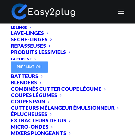
LE LINGE
LAVE-LINGES
SÈCHE-LINGES
REPASSEUSES
PRODUITS LESSIVIELS
LA CUISINE
PRÉPARATION
Retours et remboursements
BATTEURS
BLENDERS
COMBINÉS CUTTER COUPE LÉGUME
COUPES LÉGUMES
Retours et remboursements
COUPES PAIN
CUTTEURS MÉLANGEUR ÉMULSIONNEUR
ÉPLUCHEUSES
L’acheteur étant un professionnel, il n’y a pas lieu
EXTRACTEURS DE JUS
d’appliquer le droit de rétractation prévu par le code
MICRO-ONDES
de la consommation.
MIXERS PLONGEANTS