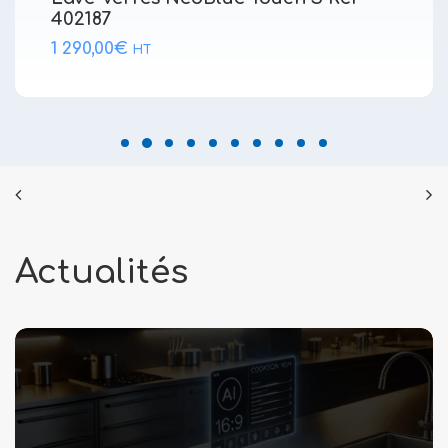
402187
1 290,00
€
HT
Actualités