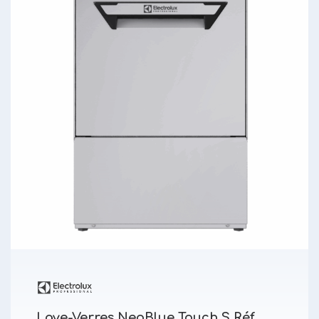
Lave-Verres NeoBlue Touch S Réf