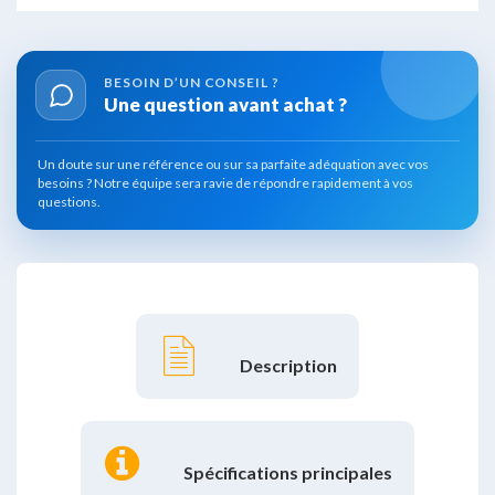
BESOIN D’UN
CONSEIL ?
Une question avant
achat ?
Un doute sur une référence ou sur sa parfaite adéquation avec vos
besoins ?
Notre équipe sera ravie de répondre rapidement à vos
questions.
Description
Spécifications principales