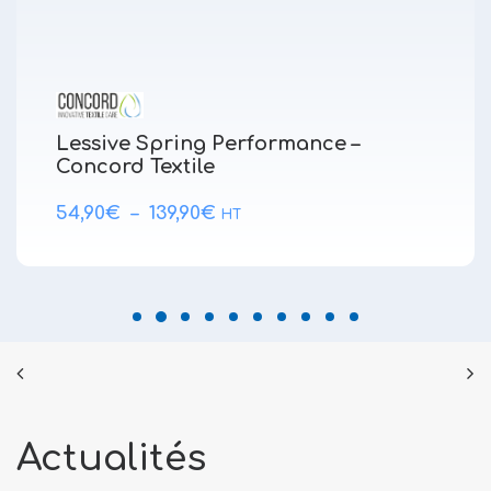
Lessive Spring Performance –
Concord Textile
Plage
54,90
€
–
139,90
€
HT
de
prix :
54,90€
à
139,90€
Actualités