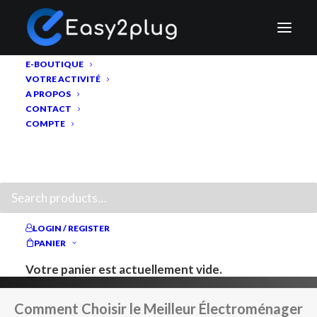
E-BOUTIQUE
VOTRE ACTIVITÉ
A PROPOS
CONTACT
COMPTE
RECHERCHE
Comment Choisir le
Meilleur
LOGIN / REGISTER
Électroménager Semi-
PANIER
Professionnel
Votre panier est actuellement vide.
Comment Choisir le Meilleur Électroménager