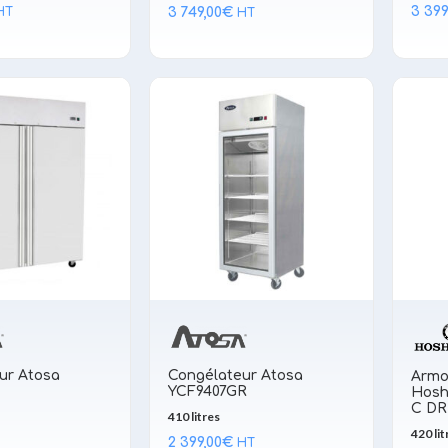
3 399
3 749,00
€
HT
HT
ur Atosa
Congélateur Atosa
Armo
YCF9407GR
Hosh
C DR
410 litres
420 lit
2 399,00
€
HT