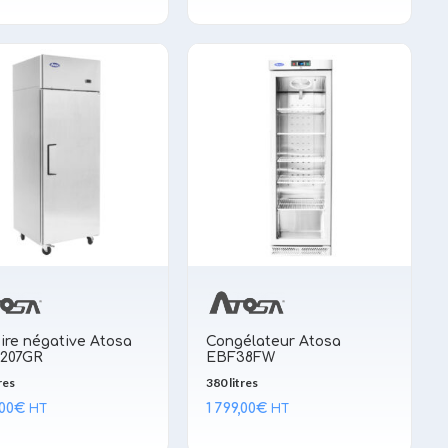
initial
actuel
était :
est :
4 409,00€.
1 990,00€.
ire négative Atosa
Congélateur Atosa
207GR
EBF38FW
res
380 litres
,00
€
1 799,00
€
HT
HT