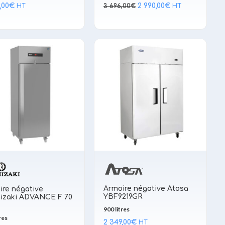
Le
Le
,00
€
2 990,00
€
HT
3 696,00
€
HT
prix
prix
initial
actuel
était :
est :
3 696,00€.
2 990,00€.
Armoire négative Atosa
ire négative
YBF9219GR
izaki ADVANCE F 70
900 litres
res
2 349,00
€
HT