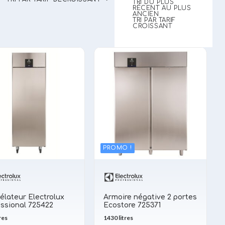
TRI DU PLUS
RÉCENT AU PLUS
ANCIEN
TRI PAR TARIF
CROISSANT
PROMO !
élateur Electrolux
Armoire négative 2 portes
essional 725422
Ecostore 725371
res
1430 litres