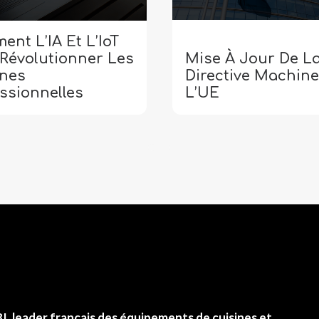
nt L’IA Et L’IoT
 Révolutionner Les
Mise À Jour De L
ines
Directive Machine
ssionnelles
L’UE
BI
, leader français des équipements de cuisines et