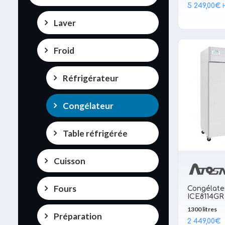
5 249,00
€
Laver
Froid
Réfrigérateur
Congélateur
Table réfrigérée
Cuisson
Fours
Congélate
ICE8114GR
1300 litres
Préparation
2 449,00
€