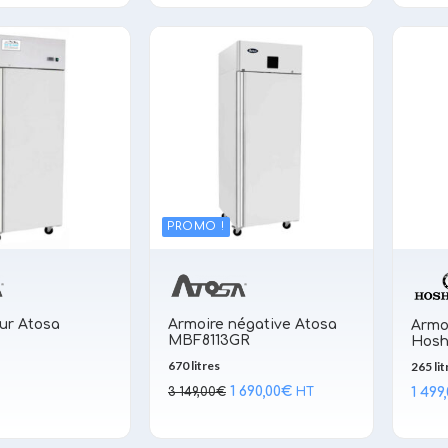
était :
est :
2 288,00€.
1 890,00€.
PROMO !
ur Atosa
Armoire négative Atosa
Armo
MBF8113GR
Hosh
670 litres
265 lit
Le
Le
1 690,00
€
1 499
3 149,00
€
HT
prix
prix
initial
actuel
était :
est :