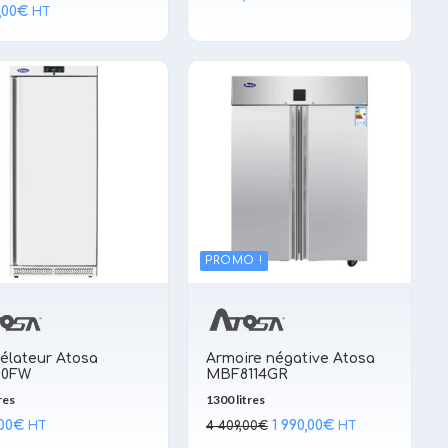
,00
€
HT
PROMO !
élateur Atosa
Armoire négative Atosa
60FW
MBF8114GR
res
1300 litres
Le
Le
,00
€
1 990,00
€
HT
4 409,00
€
HT
prix
prix