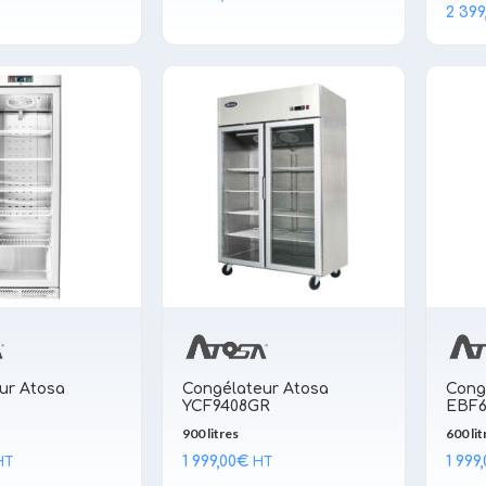
2 399
ur Atosa
Congélateur Atosa
Cong
YCF9408GR
EBF
900 litres
600 lit
1 999,00
€
1 999
HT
HT