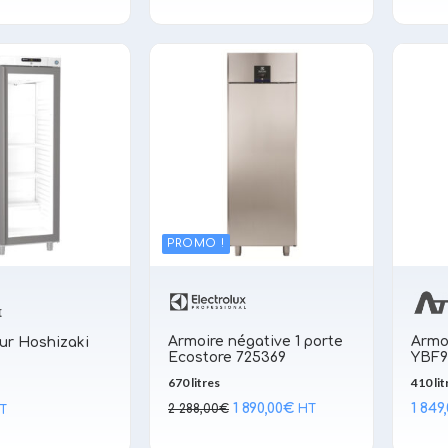
PROMO !
Armoire négative 1 porte
Armo
ur Hoshizaki
Ecostore 725369
YBF9
670 litres
410 lit
Le
Le
1 890,00
€
1 849
2 288,00
€
HT
T
prix
prix
initial
actuel