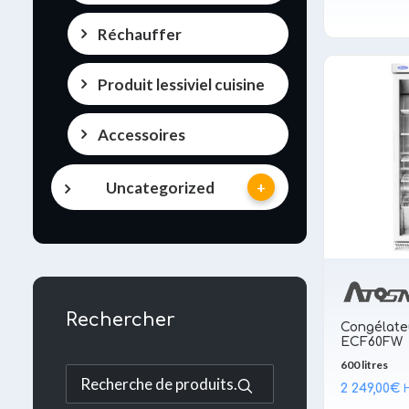
Réchauffer
Produit lessiviel cuisine
Accessoires
Uncategorized
Rechercher
Congélate
ECF60FW
600 litres
Recherche
2 249,00
€
pour :