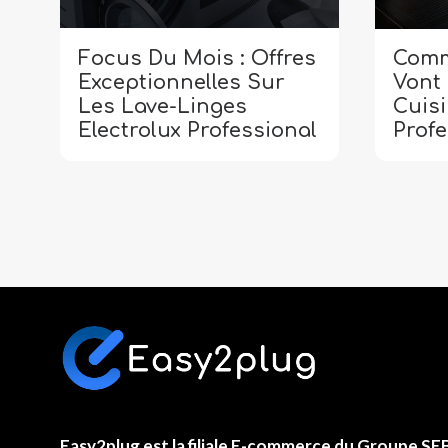
Comme
Focus Du Mois : Offres
Vont
Exceptionnelles Sur
Cuis
Les Lave-Linges
Profe
Electrolux Professional
Easy2plug
est la filiale E-commerce du
Groupe SE