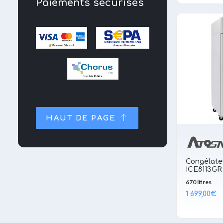
Paiements sécurisés
HAUT DE PAGE
Congélate
ICE8113GR
670 litres
1 699,00
€