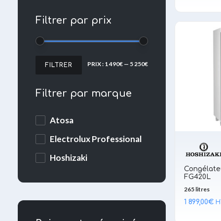
Filtrer par prix
PRIX
PRIX
PRIX :
1 490€
—
5 250€
FILTRER
MIN
MAX
Filtrer par marque
Atosa
Electrolux Professional
Hoshizaki
Congélate
FG420L
265 litres
1 899,00
€
H