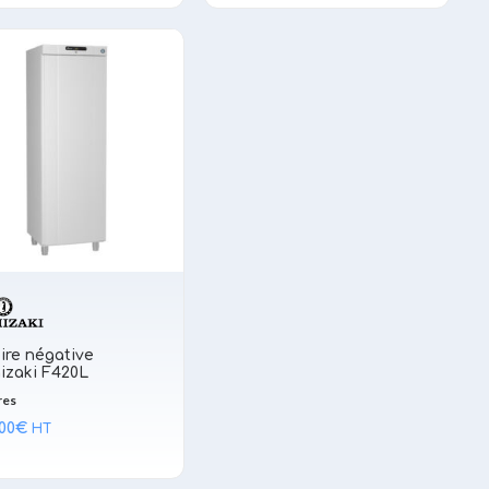
ire négative
izaki F420L
res
,00
€
HT