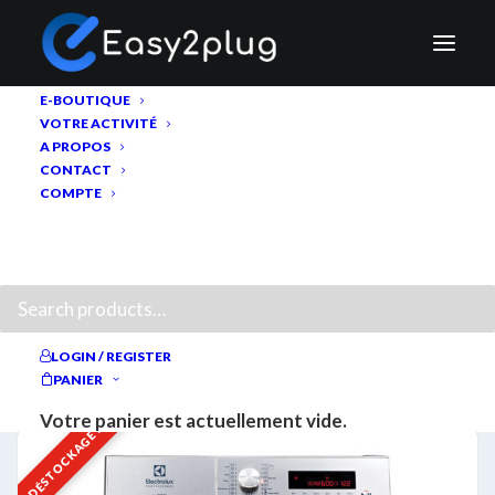
E-BOUTIQUE
VOTRE ACTIVITÉ
A PROPOS
CONTACT
COMPTE
RECHERCHE
Lave-linge Professionnel
LOGIN / REGISTER
MONTRER LE MENU ET LES FILTRES
PANIER
Votre panier est actuellement vide.
DÉSTOCKAGE !