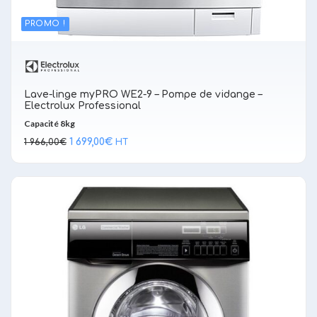
PROMO !
Lave-linge myPRO WE2-9 – Pompe de vidange –
Electrolux Professional
Capacité 8kg
Le
Le
1 699,00
€
1 966,00
€
HT
prix
prix
initial
actuel
était :
est :
1 966,00€.
1 699,00€.