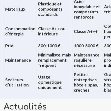
Acier
Plastique et
inoxydable et
Aci
Matériaux
composants
composants
trè
standards
renforcés
Opt
Consommation
Classe A++ ou
Classe A+++
ha
d’énergie
inférieure
pe
Prix
300-1000 €
1000-3000 €
300
Minimaliste, mais
Maintenance
Ma
Maintenance
remplacement
régulière
pro
fréquent
nécessaire
ind
Petites
Gr
Usage
Secteurs
entreprises,
str
domestique
d’utilisation
hôtels, spas,
hôp
uniquement
crèches
bla
Actualités