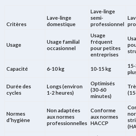
Lave-linge
Lave-linge
semi-
Lav
Critères
domestique
professionnel
pro
Usage
Usa
Usage familial
fréquent
Usage
pou
occasionnel
pour petites
str
entreprises
15-
Capacité
6-10 kg
10-15 kg
plu
Optimisés
Durée des
Longs (environ
Trè
(30-60
cycles
1-2 heures)
(15
minutes)
Co
Non adaptées
Conforme
Normes
nor
aux normes
aux normes
d’hygiène
str
professionnelles
HACCP
(HA