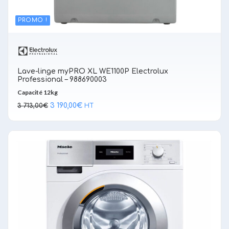
PROMO !
Lave-linge myPRO XL WE1100P Electrolux
Professional – 988690003
Capacité 12kg
Le
Le
3 190,00
€
3 713,00
€
HT
prix
prix
initial
actuel
était :
est :
3 713,00€.
3 190,00€.