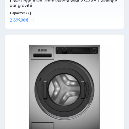
Lave-linge Asko Professional WMC6743VB.T vidange
par gravité
Capacité: 7kg
2 399,00
€
HT