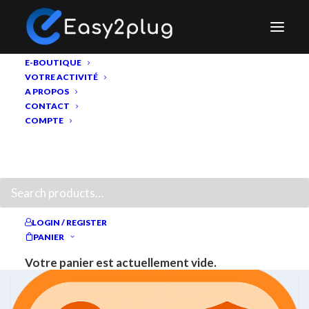
E-BOUTIQUE
VOTRE ACTIVITÉ
A PROPOS
CONTACT
COMPTE
RECHERCHE
Extension de garantie
LOGIN / REGISTER
MONTRER LE MENU ET LES FILTRES
PANIER
Votre panier est actuellement vide.