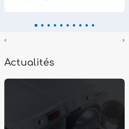
prix
prix
initial
actuel
était :
est :
2 958,00€.
2 549,00€.
Actualités