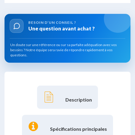
BESOIN D’UN
CONSEIL ?
Une question avant
achat ?
Un doute sur une référence ou sur sa parfaite adéquation avec vos
besoins ?
Notre équipe sera ravie de répondre rapidement à vos
questions.
Description
Spécifications principales