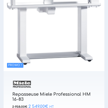
PROMO !
Repasseuse Miele Professional HM
16-83
Le
Le
2 549,00
€
2 958,00
€
HT